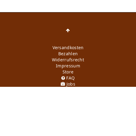
Versandkosten
Bezahlen
Widerrufs­recht
Impressum
Store
FAQ
Jobs
Daten­schutz­erklärung
AGB
Kontakt
Retoure anmelden
Vertrag widerrufen
Mein Konto (anmelden)
Newsletter