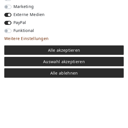
Marketing
Externe Medien
PayPal
Funktional
Weitere Einstellungen
Versandkosten
Alle akzeptieren
Bezahlen
Widerrufs­recht
Auswahl akzeptieren
Impressum
Store
Alle ablehnen
FAQ
Jobs
Daten­schutz­erklärung
AGB
Kontakt
Retoure anmelden
Vertrag widerrufen
Mein Konto (anmelden)
Newsletter