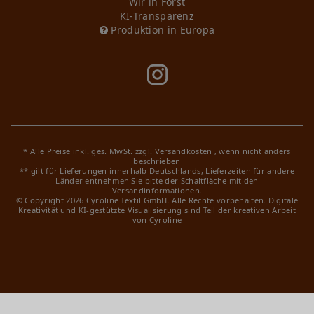
Wir in Forst
KI-Transparenz
Produktion in Europa
* Alle Preise inkl. ges. MwSt. zzgl.
Versandkosten
, wenn nicht anders
beschrieben
** gilt für Lieferungen innerhalb Deutschlands, Lieferzeiten für andere
Länder entnehmen Sie bitte der Schaltfläche mit den
Versandinformationen.
© Copyright 2026 Cyroline Textil GmbH. Alle Rechte vorbehalten.
Digitale
Kreativität und KI-gestützte Visualisierung sind Teil der kreativen Arbeit
von Cyroline