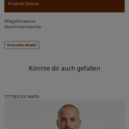
ns
Produkt Details
ch
Pflegehinweise:
lis
Maschinenwäsche
te
Virtuelles Model
Könnte dir auch gefallen
777785133
54970