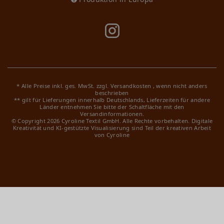
* Alle Preise inkl. ges. MwSt. zzgl.
Versandkosten
, wenn nicht anders
beschrieben
** gilt für Lieferungen innerhalb Deutschlands, Lieferzeiten für andere
Länder entnehmen Sie bitte der Schaltfläche mit den
Versandinformationen.
© Copyright 2026 Cyroline Textil GmbH. Alle Rechte vorbehalten.
Digitale
Kreativität und KI-gestützte Visualisierung sind Teil der kreativen Arbeit
von Cyroline