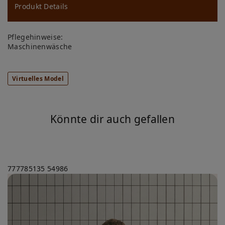
ns
Produkt Details
ch
Pflegehinweise:
lis
Maschinenwäsche
te
Virtuelles Model
Könnte dir auch gefallen
777785135
54986