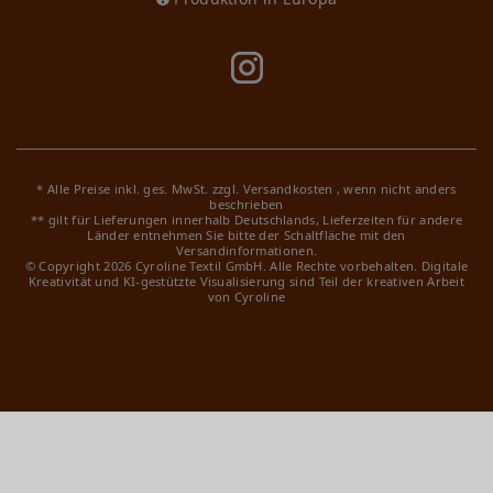
* Alle Preise inkl. ges. MwSt. zzgl.
Versandkosten
, wenn nicht anders
beschrieben
** gilt für Lieferungen innerhalb Deutschlands, Lieferzeiten für andere
Länder entnehmen Sie bitte der Schaltfläche mit den
Versandinformationen.
© Copyright 2026 Cyroline Textil GmbH. Alle Rechte vorbehalten.
Digitale
Kreativität und KI-gestützte Visualisierung sind Teil der kreativen Arbeit
von Cyroline