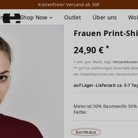
Kostenfreier Versand ab 50€
ome
Shop Now
Outlet
Über uns
Wo
Frauen Print-Sh
*
24,90 €
* inkl. ges. MwSt. zzgl.
Versandkosten
** gilt für Lieferungen innerhalb Deu
der Schaltfläche mit den Versandinfo
auf Lager- Lieferzeit ca. 5-7 Ta
Material:50% Baumwolle 50%
Farbe:
bordeaux