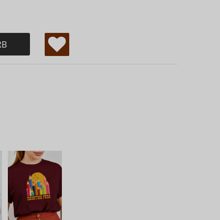
RB
W
u
ns
ch
lis
te