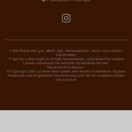
* Alle Preise inkl. ges. MwSt. zzgl.
Versandkosten
, wenn nicht anders
beschrieben
** gilt für Lieferungen innerhalb Deutschlands, Lieferzeiten für andere
Länder entnehmen Sie bitte der Schaltfläche mit den
Versandinformationen.
© Copyright 2026 Cyroline Textil GmbH. Alle Rechte vorbehalten.
Digitale
Kreativität und KI-gestützte Visualisierung sind Teil der kreativen Arbeit
von Cyroline