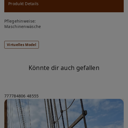
ns
Produkt Details
ch
Pflegehinweise:
lis
Maschinenwäsche
te
Virtuelles Model
Könnte dir auch gefallen
777784806
48555