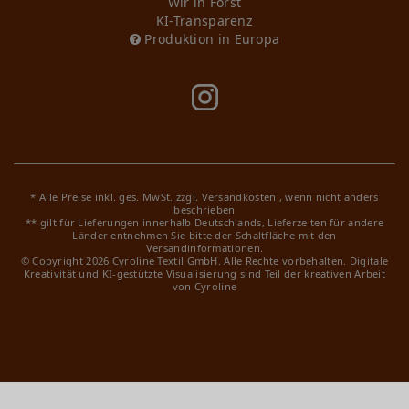
Wir in Forst
KI-Transparenz
Produktion in Europa
* Alle Preise inkl. ges. MwSt. zzgl.
Versandkosten
, wenn nicht anders
beschrieben
** gilt für Lieferungen innerhalb Deutschlands, Lieferzeiten für andere
Länder entnehmen Sie bitte der Schaltfläche mit den
Versandinformationen.
© Copyright 2026 Cyroline Textil GmbH. Alle Rechte vorbehalten.
Digitale
Kreativität und KI-gestützte Visualisierung sind Teil der kreativen Arbeit
von Cyroline