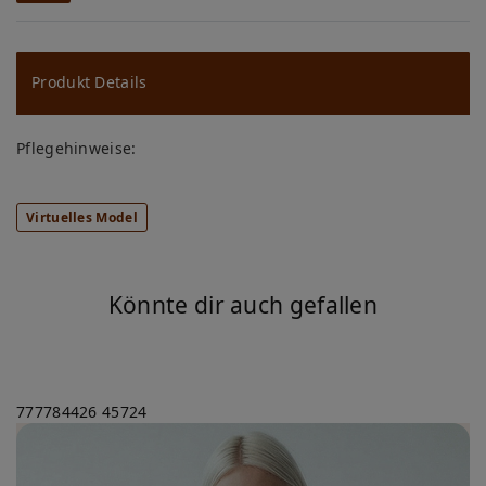
W
u
ns
Produkt Details
ch
Pflegehinweise:
lis
te
Virtuelles Model
Könnte dir auch gefallen
777784426
45724