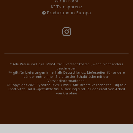
Wir in Forst
KI-Transparenz
Produktion in Europa
* Alle Preise inkl. ges. MwSt. zzgl.
Versandkosten
, wenn nicht anders
beschrieben
** gilt für Lieferungen innerhalb Deutschlands, Lieferzeiten für andere
Länder entnehmen Sie bitte der Schaltfläche mit den
Versandinformationen.
© Copyright 2026 Cyroline Textil GmbH. Alle Rechte vorbehalten.
Digitale
Kreativität und KI-gestützte Visualisierung sind Teil der kreativen Arbeit
von Cyroline