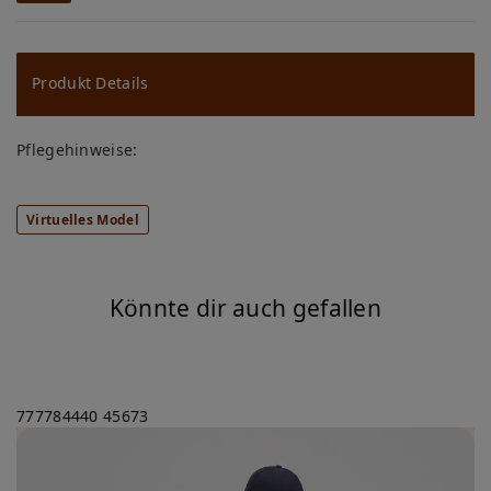
W
u
ns
Produkt Details
ch
Pflegehinweise:
lis
te
Virtuelles Model
Könnte dir auch gefallen
777784440
45673