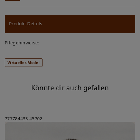
W
u
ns
Produkt Details
ch
Pflegehinweise:
lis
te
Virtuelles Model
Könnte dir auch gefallen
777784433
45702