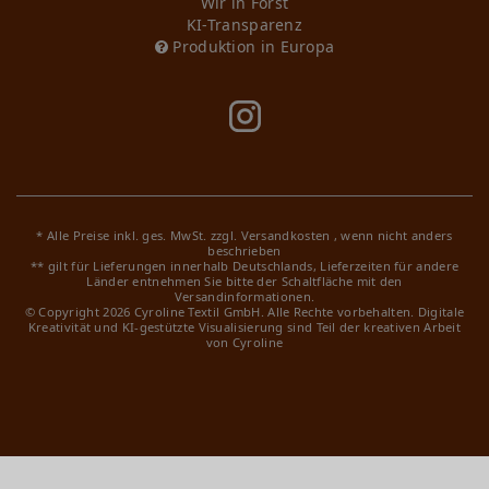
Wir in Forst
KI-Transparenz
Produktion in Europa
* Alle Preise inkl. ges. MwSt. zzgl.
Versandkosten
, wenn nicht anders
beschrieben
** gilt für Lieferungen innerhalb Deutschlands, Lieferzeiten für andere
Länder entnehmen Sie bitte der Schaltfläche mit den
Versandinformationen.
© Copyright 2026 Cyroline Textil GmbH. Alle Rechte vorbehalten.
Digitale
Kreativität und KI-gestützte Visualisierung sind Teil der kreativen Arbeit
von Cyroline