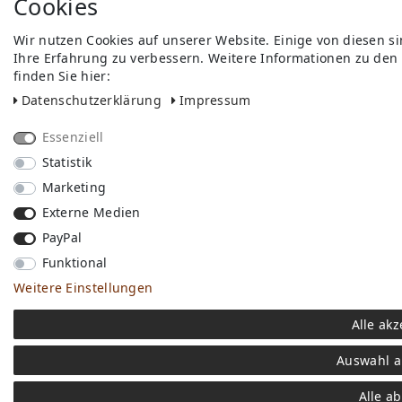
Cookies
Wir nutzen Cookies auf unserer Website. Einige von diesen s
Ihre Erfahrung zu verbessern. Weitere Informationen zu den
finden Sie hier:
Daten­schutz­erklärung
Impressum
Essenziell
Statistik
Marketing
Externe Medien
PayPal
Funktional
Weitere Einstellungen
Alle akz
Auswahl a
Alle a