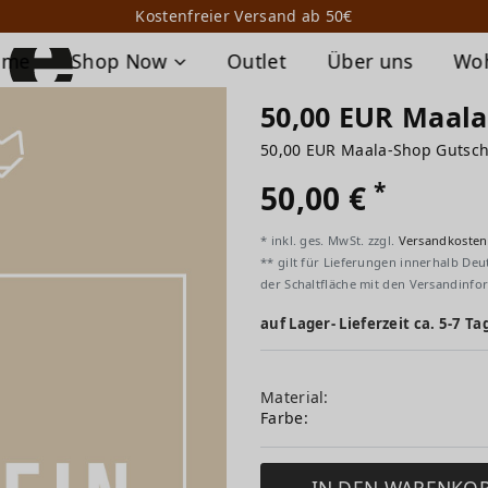
Kostenfreier Versand ab 50€
ome
Shop Now
Outlet
Über uns
Wo
50,00 EUR Maal
50,00 EUR Maala-Shop Guts
*
50,00 €
* inkl. ges. MwSt. zzgl.
Versandkosten
** gilt für Lieferungen innerhalb Deu
der Schaltfläche mit den Versandinfo
auf Lager- Lieferzeit ca. 5-7 Ta
Material:
Farbe:
IN DEN WARENKO