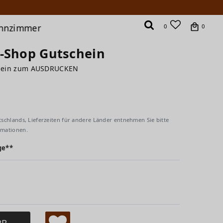
hnzimmer
0
0
a-Shop Gutschein
chein zum AUSDRUCKEN
tschlands, Lieferzeiten für andere Länder entnehmen Sie bitte
rmationen.
ge**
RB