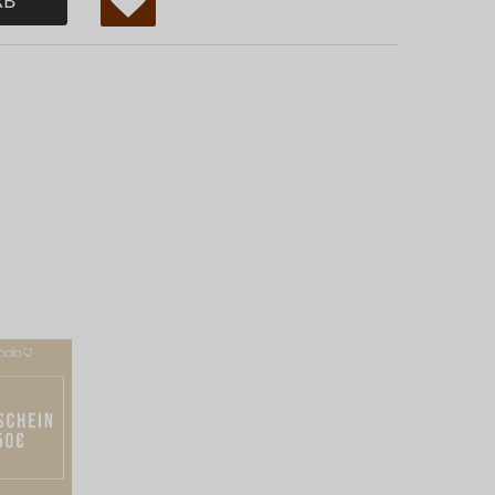
W
u
ns
ch
lis
te