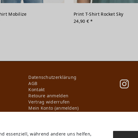
hirt Mobilize
Print T-Shirt Rocket Sky
*
24,90 € *
Daten­schutz­erklärung
AGB
Kontakt
Retoure anmelden
Vertrag widerrufen
Mein Konto (anmelden)
Newsletter
Wir in Forst
KI-Transparenz
Produktion in Europa
ind essenziell, während andere uns helfen,