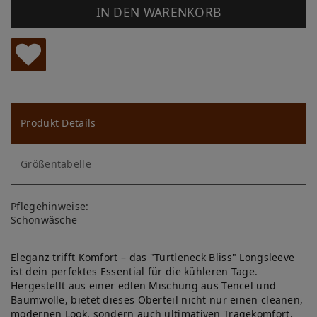
IN DEN WARENKORB
W
u
ns
Produkt Details
ch
Größentabelle
lis
te
Pflegehinweise:
Schonwäsche
Eleganz trifft Komfort – das "Turtleneck Bliss" Longsleeve
ist dein perfektes Essential für die kühleren Tage.
Hergestellt aus einer edlen Mischung aus Tencel und
Baumwolle, bietet dieses Oberteil nicht nur einen cleanen,
modernen Look, sondern auch ultimativen Tragekomfort.