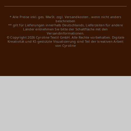
* Alle Preise inkl. ges. MwSt. zzgl.
Versandkosten
, wenn nicht anders
beschrieben
** gilt für Lieferungen innerhalb Deutschlands, Lieferzeiten für andere
Länder entnehmen Sie bitte der Schaltfläche mit den
Versandinformationen.
© Copyright 2026 Cyroline Textil GmbH. Alle Rechte vorbehalten.
Digitale
Kreativität und KI-gestützte Visualisierung sind Teil der kreativen Arbeit
von Cyroline