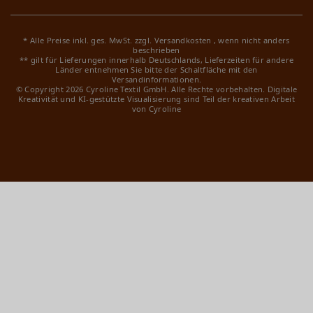
* Alle Preise inkl. ges. MwSt. zzgl.
Versandkosten
, wenn nicht anders
beschrieben
** gilt für Lieferungen innerhalb Deutschlands, Lieferzeiten für andere
Länder entnehmen Sie bitte der Schaltfläche mit den
Versandinformationen.
© Copyright 2026 Cyroline Textil GmbH. Alle Rechte vorbehalten.
Digitale
Kreativität und KI-gestützte Visualisierung sind Teil der kreativen Arbeit
von Cyroline