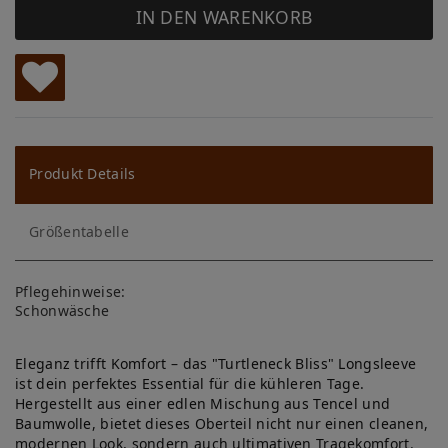
IN DEN WARENKORB
W
u
ns
Produkt Details
ch
Größentabelle
lis
te
Pflegehinweise:
Schonwäsche
Eleganz trifft Komfort – das "Turtleneck Bliss" Longsleeve
ist dein perfektes Essential für die kühleren Tage.
Hergestellt aus einer edlen Mischung aus Tencel und
Baumwolle, bietet dieses Oberteil nicht nur einen cleanen,
modernen Look, sondern auch ultimativen Tragekomfort.