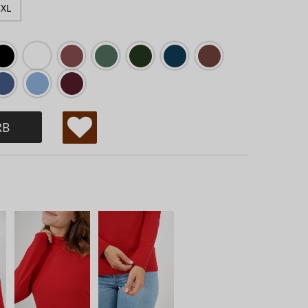
XL
RB
W
u
ns
ch
lis
te