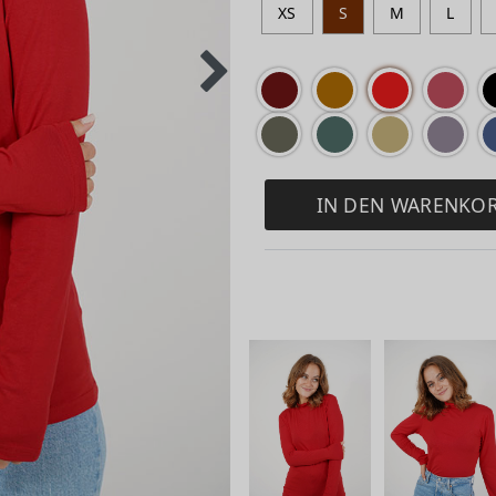
XS
S
M
L
IN DEN WARENKO