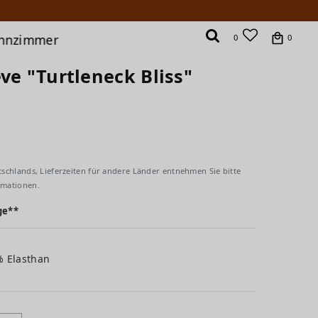
hnzimmer
0
0
ve "Turtleneck Bliss"
tschlands, Lieferzeiten für andere Länder entnehmen Sie bitte
rmationen.
ge**
% Elasthan