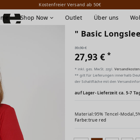
Kostenfreier Versand ab 50€
ome
Shop Now
Outlet
Über uns
Wo
" Basic Longslee
39,90 €
*
27,93 €
* inkl. ges. MwSt. zzgl.
Versandkosten
** gilt für Lieferungen innerhalb Deu
der Schaltfläche mit den Versandinfo
auf Lager- Lieferzeit ca. 5-7 Ta
Material:95% Tencel-Modal,5
Farbe:
true red