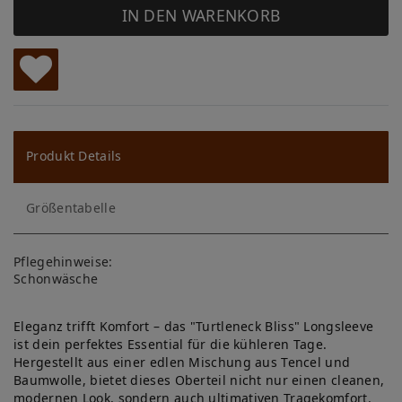
IN DEN WARENKORB
W
u
ns
Produkt Details
ch
Größentabelle
lis
te
Pflegehinweise:
Schonwäsche
Eleganz trifft Komfort – das "Turtleneck Bliss" Longsleeve
ist dein perfektes Essential für die kühleren Tage.
Hergestellt aus einer edlen Mischung aus Tencel und
Baumwolle, bietet dieses Oberteil nicht nur einen cleanen,
modernen Look, sondern auch ultimativen Tragekomfort.