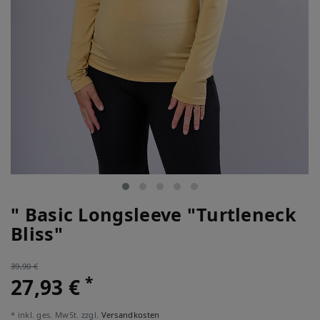
" Basic Longsleeve "Turtleneck
Bliss"
39,90 €
*
27,93 €
* inkl. ges. MwSt. zzgl.
Versandkosten