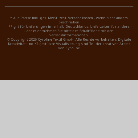
* Alle Preise inkl. ges. MwSt. zzgl.
Versandkosten
, wenn nicht anders
beschrieben
** gilt für Lieferungen innerhalb Deutschlands, Lieferzeiten für andere
Länder entnehmen Sie bitte der Schaltfläche mit den
Versandinformationen.
© Copyright 2026 Cyroline Textil GmbH. Alle Rechte vorbehalten.
Digitale
Kreativität und KI-gestützte Visualisierung sind Teil der kreativen Arbeit
von Cyroline