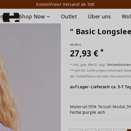
Kostenfreier Versand ab 50€
ome
Shop Now
Outlet
Über uns
Wo
" Basic Longslee
39,90 €
*
27,93 €
* inkl. ges. MwSt. zzgl.
Versandkosten
** gilt für Lieferungen innerhalb Deu
der Schaltfläche mit den Versandinfo
auf Lager- Lieferzeit ca. 5-7 Ta
Material:95% Tencel-Modal,5
Farbe:
purple ash