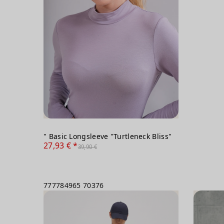
" Basic Longsleeve "Turtleneck Bliss"
27,93 € *
39,90 €
777784965
70376