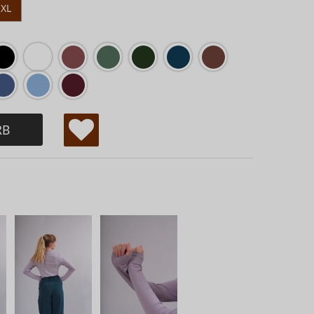
XL
RB
W
u
ns
ch
lis
te