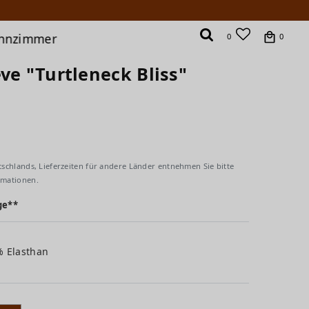
hnzimmer
0
0
ve "Turtleneck Bliss"
tschlands, Lieferzeiten für andere Länder entnehmen Sie bitte
rmationen.
ge**
% Elasthan