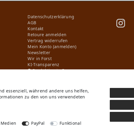
Daten­schutz­erklärung
AGB
Kontakt
Retoure anmelden
Vertrag widerrufen
Mein Konto (anmelden)
Newsletter
Wir in Forst
KI-Transparenz
Produktion in Europa
ind essenziell, während andere uns helfen,
* Alle Preise inkl. ges. MwSt. zzgl.
Versandkosten
, wenn nicht anders beschriebe
nformationen zu den von uns verwendeten
b Deutschlands, Lieferzeiten für andere Länder entnehmen Sie bitte der Schaltflä
GmbH. Alle Rechte vorbehalten.
Digitale Kreativität und KI-gestützte Visualisierun
Cyroline
 Medien
PayPal
Funktional