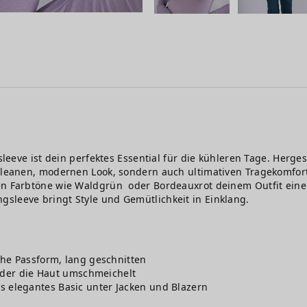
gsleeve ist dein perfektes Essential für die kühleren Tage. Herg
 cleanen, modernen Look, sondern auch ultimativen Tragekomfort
ten Farbtöne wie Waldgrün oder Bordeauxrot deinem Outfit eine
sleeve bringt Style und Gemütlichkeit in Einklang.
he Passform, lang geschnitten
, der die Haut umschmeichelt
 als elegantes Basic unter Jacken und Blazern