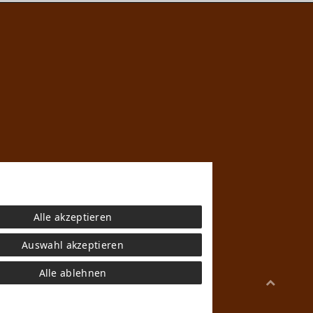
Alle akzeptieren
n
che mit den Versandinformationen.
g sind Teil der kreativen Arbeit von
Auswahl akzeptieren
Alle ablehnen