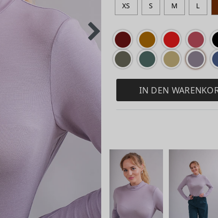
XS
S
M
L
IN DEN WARENKO