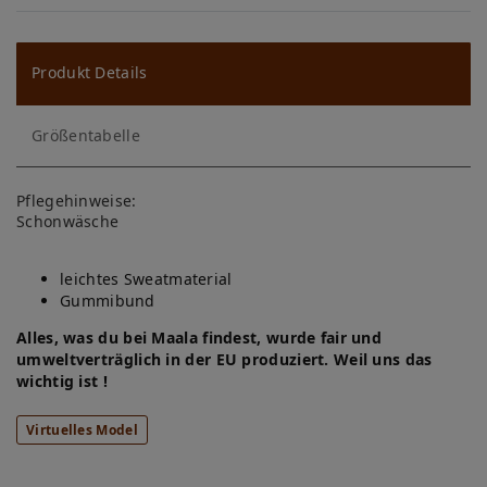
W
u
ns
Produkt Details
ch
Größentabelle
lis
te
Pflegehinweise:
Schonwäsche
leichtes Sweatmaterial
Gummibund
Alles, was du bei Maala findest, wurde fair und
umweltverträglich in der EU produziert. Weil uns das
wichtig ist !
Virtuelles Model