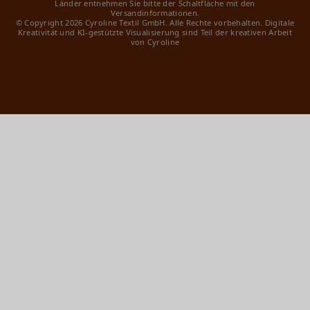
Länder entnehmen Sie bitte der Schaltfläche mit den
Versandinformationen.
© Copyright 2026 Cyroline Textil GmbH. Alle Rechte vorbehalten.
Digitale
Kreativität und KI-gestützte Visualisierung sind Teil der kreativen Arbeit
von Cyroline