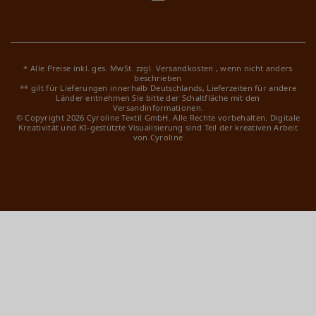
* Alle Preise inkl. ges. MwSt. zzgl.
Versandkosten
, wenn nicht anders
beschrieben
** gilt für Lieferungen innerhalb Deutschlands, Lieferzeiten für andere
Länder entnehmen Sie bitte der Schaltfläche mit den
Versandinformationen.
© Copyright 2026 Cyroline Textil GmbH. Alle Rechte vorbehalten.
Digitale
Kreativität und KI-gestützte Visualisierung sind Teil der kreativen Arbeit
von Cyroline