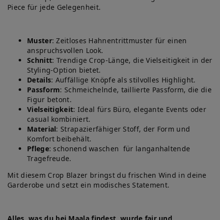
Piece für jede Gelegenheit.
Muster
: Zeitloses Hahnentrittmuster für einen
anspruchsvollen Look.
Schnitt
: Trendige Crop-Länge, die Vielseitigkeit in der
Styling-Option bietet.
Details
: Auffällige Knöpfe als stilvolles Highlight.
Passform
: Schmeichelnde, taillierte Passform, die die
Figur betont.
Vielseitigkeit
: Ideal fürs Büro, elegante Events oder
casual kombiniert.
Material
: Strapazierfähiger Stoff, der Form und
Komfort beibehält.
Pflege
: schonend waschen für langanhaltende
Tragefreude.
Mit diesem Crop Blazer bringst du frischen Wind in deine
Garderobe und setzt ein modisches Statement.
Alles, was du bei Maala findest, wurde fair und