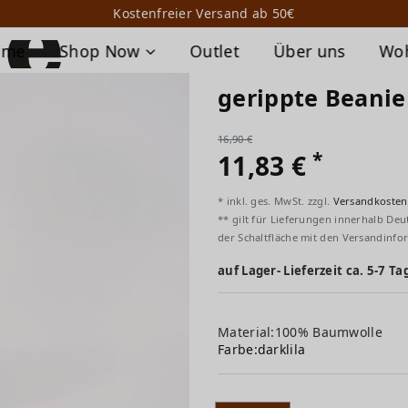
Kostenfreier Versand ab 50€
ome
Shop Now
Outlet
Über uns
Wo
gerippte Beanie
16,90 €
*
11,83 €
* inkl. ges. MwSt. zzgl.
Versandkosten
** gilt für Lieferungen innerhalb Deu
der Schaltfläche mit den Versandinfo
auf Lager- Lieferzeit ca. 5-7 Ta
Material:100% Baumwolle
Farbe:
darklila