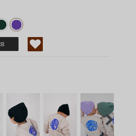
RB
W
u
ns
ch
lis
te