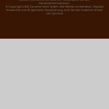
Versandinformationen.
© Copyright 2026 Cyroline Textil GmbH. Alle Rechte vorbehalten.
Digitale
Kreativität und KI-gestützte Visualisierung sind Teil der kreativen Arbeit
von Cyroline