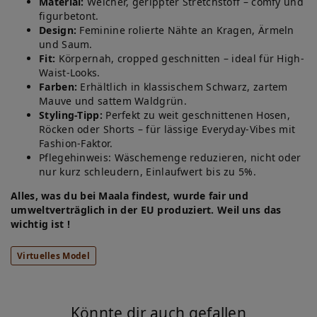
Material:
Weicher, gerippter Stretchstoff – comfy und
figurbetont.
Design:
Feminine rolierte Nähte an Kragen, Ärmeln
und Saum.
Fit:
Körpernah, cropped geschnitten – ideal für High-
Waist-Looks.
Farben:
Erhältlich in klassischem Schwarz, zartem
Mauve und sattem Waldgrün.
Styling-Tipp:
Perfekt zu weit geschnittenen Hosen,
Röcken oder Shorts – für lässige Everyday-Vibes mit
Fashion-Faktor.
Pflegehinweis: Wäschemenge reduzieren, nicht oder
nur kurz schleudern, Einlaufwert bis zu 5%.
Alles, was du bei Maala findest, wurde fair und
umweltverträglich in der EU produziert. Weil uns das
wichtig ist !
Virtuelles Model
Könnte dir auch gefallen