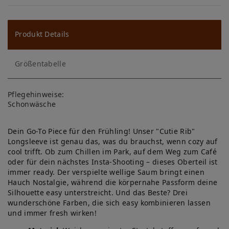
W
u
ns
Produkt Details
ch
Größentabelle
lis
te
Pflegehinweise:
Schonwäsche
Dein Go-To Piece für den Frühling! Unser "Cutie Rib"
Longsleeve ist genau das, was du brauchst, wenn cozy auf
cool trifft. Ob zum Chillen im Park, auf dem Weg zum Café
oder für dein nächstes Insta-Shooting – dieses Oberteil ist
immer ready. Der verspielte wellige Saum bringt einen
Hauch Nostalgie, während die körpernahe Passform deine
Silhouette easy unterstreicht. Und das Beste? Drei
wunderschöne Farben, die sich easy kombinieren lassen
und immer fresh wirken!