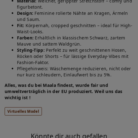
Material:
Weicher, gerippter Stretchstoff – comfy und
figurbetont.
Design:
Feminine rolierte Nähte an Kragen, Ärmeln
und Saum.
Fit:
Körpernah, cropped geschnitten – ideal für High-
Waist-Looks.
Farben:
Erhältlich in klassischem Schwarz, zartem
Mauve und sattem Waldgrün.
Styling-Tipp:
Perfekt zu weit geschnittenen Hosen,
Röcken oder Shorts – für lässige Everyday-Vibes mit
Fashion-Faktor.
Pflegehinweis: Wäschemenge reduzieren, nicht oder
nur kurz schleudern, Einlaufwert bis zu 5%.
Alles, was du bei Maala findest, wurde fair und
umweltverträglich in der EU produziert. Weil uns das
wichtig ist !
Virtuelles Model
Könnte dir auch gefallen