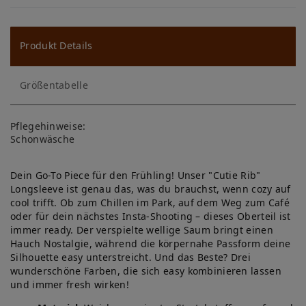
W
u
ns
Produkt Details
ch
Größentabelle
lis
te
Pflegehinweise:
Schonwäsche
Dein Go-To Piece für den Frühling! Unser "Cutie Rib"
Longsleeve ist genau das, was du brauchst, wenn cozy auf
cool trifft. Ob zum Chillen im Park, auf dem Weg zum Café
oder für dein nächstes Insta-Shooting – dieses Oberteil ist
immer ready. Der verspielte wellige Saum bringt einen
Hauch Nostalgie, während die körpernahe Passform deine
Silhouette easy unterstreicht. Und das Beste? Drei
wunderschöne Farben, die sich easy kombinieren lassen
und immer fresh wirken!