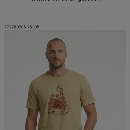
777789785
75305