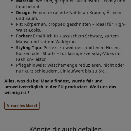
Material:
Weicher, gerippter Stretchstoff – comfy und
figurbetont.
Design:
Feminine rolierte Nähte an Kragen, Ärmeln
und Saum.
Fit:
Körpernah, cropped geschnitten – ideal für High-
Waist-Looks.
Farben:
Erhältlich in klassischem Schwarz, zartem
Mauve und sattem Waldgrün.
Styling-Tipp:
Perfekt zu weit geschnittenen Hosen,
Röcken oder Shorts – für lässige Everyday-Vibes mit
Fashion-Faktor.
Pflegehinweis: Wäschemenge reduzieren, nicht oder
nur kurz schleudern, Einlaufwert bis zu 5%.
Alles, was du bei Maala findest, wurde fair und
umweltverträglich in der EU produziert. Weil uns das
wichtig ist !
Virtuelles Model
Könnte dir auch gefallen