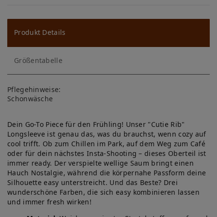
W
u
ns
Produkt Details
ch
Größentabelle
lis
te
Pflegehinweise:
Schonwäsche
Dein Go-To Piece für den Frühling! Unser "Cutie Rib"
Longsleeve ist genau das, was du brauchst, wenn cozy auf
cool trifft. Ob zum Chillen im Park, auf dem Weg zum Café
oder für dein nächstes Insta-Shooting – dieses Oberteil ist
immer ready. Der verspielte wellige Saum bringt einen
Hauch Nostalgie, während die körpernahe Passform deine
Silhouette easy unterstreicht. Und das Beste? Drei
wunderschöne Farben, die sich easy kombinieren lassen
und immer fresh wirken!