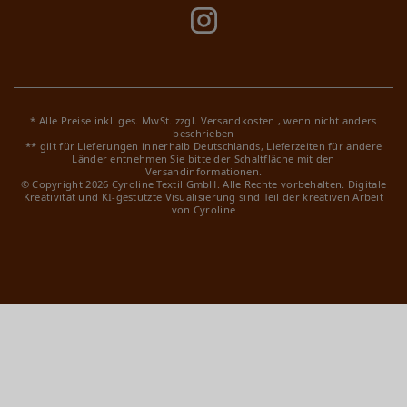
* Alle Preise inkl. ges. MwSt. zzgl.
Versandkosten
, wenn nicht anders
beschrieben
** gilt für Lieferungen innerhalb Deutschlands, Lieferzeiten für andere
Länder entnehmen Sie bitte der Schaltfläche mit den
Versandinformationen.
© Copyright 2026 Cyroline Textil GmbH. Alle Rechte vorbehalten.
Digitale
Kreativität und KI-gestützte Visualisierung sind Teil der kreativen Arbeit
von Cyroline