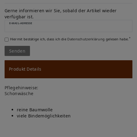
W
u
Gerne informieren wir Sie, sobald der Artikel wieder
verfügbar ist.
ns
E-MAIL-ADRESSE
ch
*
Hiermit bestätige ich, dass ich die
Daten­schutz­erklärung
gelesen habe.
lis
Senden
te
Produkt Details
Pflegehinweise:
Schonwäsche
reine Baumwolle
viele Bindemöglichkeiten