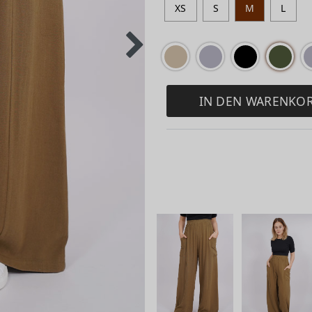
XS
S
M
L
IN DEN WARENKO