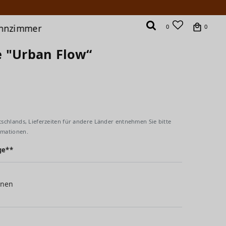
hnzimmer
0
0
e "Urban Flow“
tschlands, Lieferzeiten für andere Länder entnehmen Sie bitte
rmationen.
ge**
inen