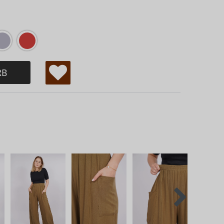
RB
W
u
ns
ch
lis
te