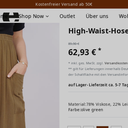
Kostenfreier Versand ab 50€
ome
Shop Now
Outlet
Über uns
Wo
High-Waist-Hos
89,90 €
*
62,93 €
* inkl. ges. MwSt. zzgl.
Versandkosten
** gilt für Lieferungen innerhalb Deu
der Schaltfläche mit den Versandinfo
auf Lager- Lieferzeit ca. 5-7 Ta
Material:78% Viskose, 22% Le
Farbe:
olive green