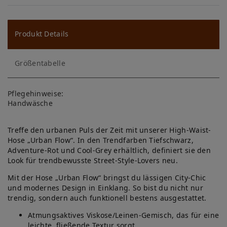
W
u
ns
Produkt Details
ch
Größentabelle
lis
te
Pflegehinweise:
Handwäsche
Treffe den urbanen Puls der Zeit mit unserer High-Waist-
Hose „Urban Flow“. In den Trendfarben Tiefschwarz,
Adventure-Rot und Cool-Grey erhältlich, definiert sie den
Look für trendbewusste Street-Style-Lovers neu.
Mit der Hose „Urban Flow“ bringst du lässigen City-Chic
und modernes Design in Einklang. So bist du nicht nur
trendig, sondern auch funktionell bestens ausgestattet.
Atmungsaktives Viskose/Leinen-Gemisch, das für eine
leichte, fließende Textur sorgt.