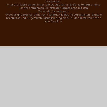
beschrieben
** gilt für Lieferungen innerhalb Deutschlands, Lieferzeiten für andere
Länder entnehmen Sie bitte der Schaltfläche mit den
Versandinformationen.
© Copyright 2026 Cyroline Textil GmbH. Alle Rechte vorbehalten.
Digitale
Kreativität und KI-gestützte Visualisierung sind Teil der kreativen Arbeit
von Cyroline