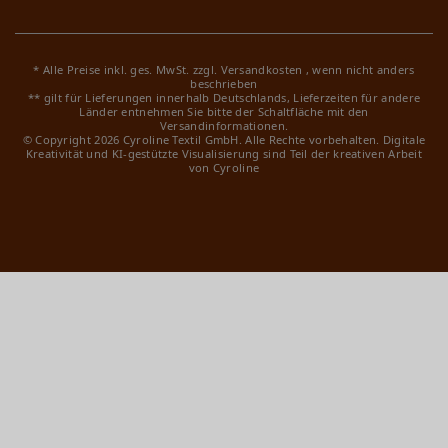
* Alle Preise inkl. ges. MwSt. zzgl.
Versandkosten
, wenn nicht anders
beschrieben
** gilt für Lieferungen innerhalb Deutschlands, Lieferzeiten für andere
Länder entnehmen Sie bitte der Schaltfläche mit den
Versandinformationen.
© Copyright 2026 Cyroline Textil GmbH. Alle Rechte vorbehalten.
Digitale
Kreativität und KI-gestützte Visualisierung sind Teil der kreativen Arbeit
von Cyroline