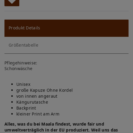
W
u
ns
Produkt Details
ch
Größentabelle
lis
te
Pflegehinweise:
Schonwäsche
Unisex
große Kapuze Ohne Kordel
von innen angeraut
Kängurutasche
Backprint
kleiner Print am Arm
Alles, was du bei Maala findest, wurde fair und
umweltverträglich in der EU produziert. Weil uns das