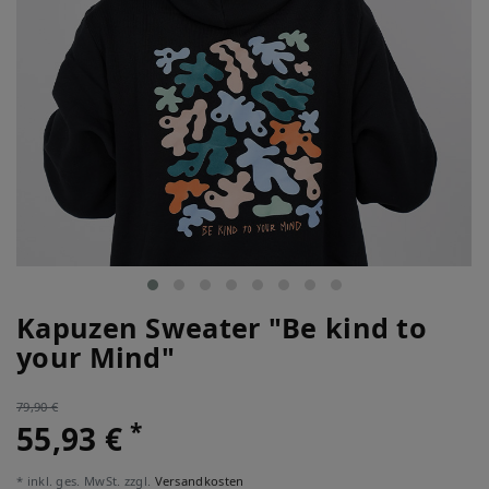
Kapuzen Sweater "Be kind to
your Mind"
79,90 €
*
55,93 €
* inkl. ges. MwSt. zzgl.
Versandkosten