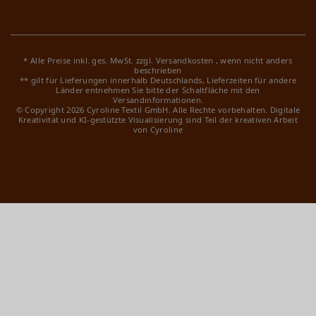
* Alle Preise inkl. ges. MwSt. zzgl.
Versandkosten
, wenn nicht anders
beschrieben
** gilt für Lieferungen innerhalb Deutschlands, Lieferzeiten für andere
Länder entnehmen Sie bitte der Schaltfläche mit den
Versandinformationen.
© Copyright 2026 Cyroline Textil GmbH. Alle Rechte vorbehalten.
Digitale
Kreativität und KI-gestützte Visualisierung sind Teil der kreativen Arbeit
von Cyroline