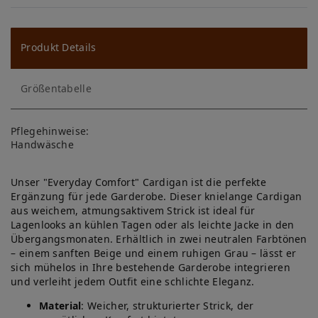
W
u
ns
Produkt Details
ch
Größentabelle
lis
te
Pflegehinweise:
Handwäsche
Unser "Everyday Comfort" Cardigan ist die perfekte
Ergänzung für jede Garderobe. Dieser knielange Cardigan
aus weichem, atmungsaktivem Strick ist ideal für
Lagenlooks an kühlen Tagen oder als leichte Jacke in den
Übergangsmonaten. Erhältlich in zwei neutralen Farbtönen
– einem sanften Beige und einem ruhigen Grau – lässt er
sich mühelos in Ihre bestehende Garderobe integrieren
und verleiht jedem Outfit eine schlichte Eleganz.
Material
: Weicher, strukturierter Strick, der