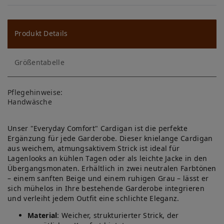
W
u
ns
Produkt Details
ch
Größentabelle
lis
te
Pflegehinweise:
Handwäsche
Unser "Everyday Comfort" Cardigan ist die perfekte
Ergänzung für jede Garderobe. Dieser knielange Cardigan
aus weichem, atmungsaktivem Strick ist ideal für
Lagenlooks an kühlen Tagen oder als leichte Jacke in den
Übergangsmonaten. Erhältlich in zwei neutralen Farbtönen
– einem sanften Beige und einem ruhigen Grau – lässt er
sich mühelos in Ihre bestehende Garderobe integrieren
und verleiht jedem Outfit eine schlichte Eleganz.
Material
: Weicher, strukturierter Strick, der