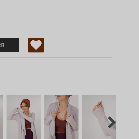
RB
W
u
ns
ch
lis
te