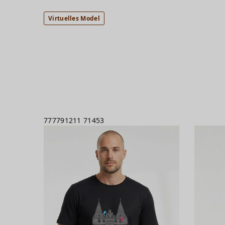
Virtuelles Model
777791211
71453