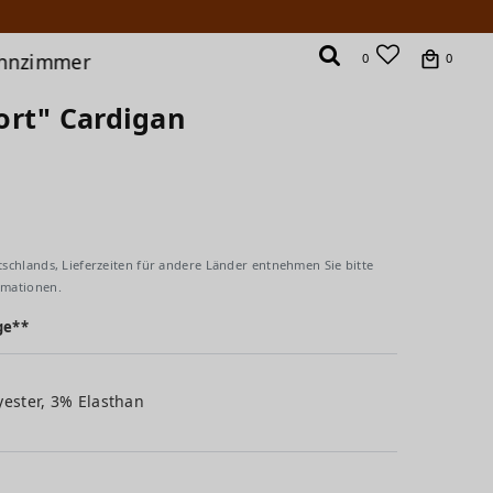
hnzimmer
0
0
ort" Cardigan
tschlands, Lieferzeiten für andere Länder entnehmen Sie bitte
rmationen.
ge**
yester, 3% Elasthan