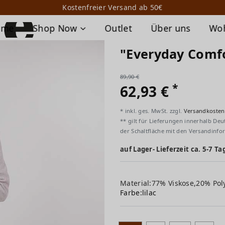
Kostenfreier Versand ab 50€
ome
Shop Now
Outlet
Über uns
Wo
"Everyday Comf
89,90 €
*
62,93 €
* inkl. ges. MwSt. zzgl.
Versandkosten
** gilt für Lieferungen innerhalb Deu
der Schaltfläche mit den Versandinfo
auf Lager- Lieferzeit ca. 5-7 Ta
Material:77% Viskose,20% Pol
Farbe:
lilac