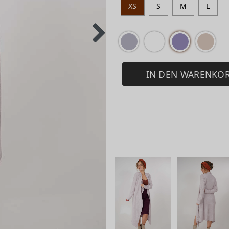
XS
S
M
L
IN DEN WARENKO