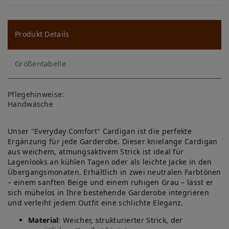
W
u
ns
Produkt Details
ch
Größentabelle
lis
te
Pflegehinweise:
Handwäsche
Unser "Everyday Comfort" Cardigan ist die perfekte
Ergänzung für jede Garderobe. Dieser knielange Cardigan
aus weichem, atmungsaktivem Strick ist ideal für
Lagenlooks an kühlen Tagen oder als leichte Jacke in den
Übergangsmonaten. Erhältlich in zwei neutralen Farbtönen
– einem sanften Beige und einem ruhigen Grau – lässt er
sich mühelos in Ihre bestehende Garderobe integrieren
und verleiht jedem Outfit eine schlichte Eleganz.
Material
: Weicher, strukturierter Strick, der