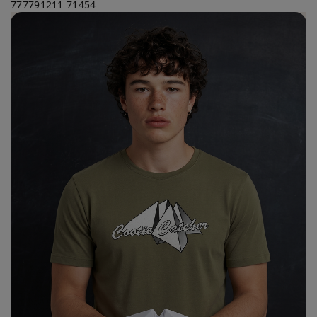
777791211
71454