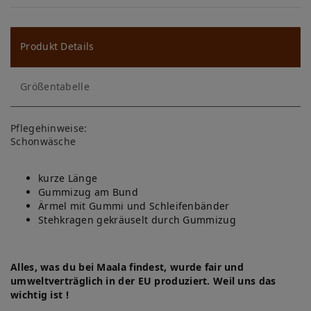
W
u
ns
Produkt Details
ch
Größentabelle
lis
te
Pflegehinweise:
Schonwäsche
kurze Länge
Gummizug am Bund
Ärmel mit Gummi und Schleifenbänder
Stehkragen gekräuselt durch Gummizug
Alles, was du bei Maala findest, wurde fair und
umweltverträglich in der EU produziert. Weil uns das
wichtig ist !