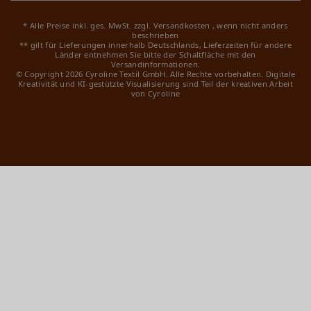
* Alle Preise inkl. ges. MwSt. zzgl.
Versandkosten
, wenn nicht anders
beschrieben
** gilt für Lieferungen innerhalb Deutschlands, Lieferzeiten für andere
Länder entnehmen Sie bitte der Schaltfläche mit den
Versandinformationen.
© Copyright 2026 Cyroline Textil GmbH. Alle Rechte vorbehalten.
Digitale
Kreativität und KI-gestützte Visualisierung sind Teil der kreativen Arbeit
von Cyroline