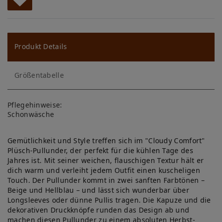
W
u
ns
Produkt Details
ch
Größentabelle
lis
te
Pflegehinweise:
Schonwäsche
Gemütlichkeit und Style treffen sich im "Cloudy Comfort"
Plüsch-Pullunder, der perfekt für die kühlen Tage des
Jahres ist. Mit seiner weichen, flauschigen Textur hält er
dich warm und verleiht jedem Outfit einen kuscheligen
Touch. Der Pullunder kommt in zwei sanften Farbtönen –
Beige und Hellblau – und lässt sich wunderbar über
Longsleeves oder dünne Pullis tragen. Die Kapuze und die
dekorativen Druckknöpfe runden das Design ab und
machen diesen Pullunder zu einem absoluten Herbst-