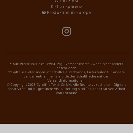
Wir in Forst
KI-Transparenz
Produktion in Europa
* Alle Preise inkl. ges. MwSt. zzgl.
Versandkosten
, wenn nicht anders
beschrieben
** gilt für Lieferungen innerhalb Deutschlands, Lieferzeiten für andere
Länder entnehmen Sie bitte der Schaltfläche mit den
Versandinformationen.
© Copyright 2026 Cyroline Textil GmbH. Alle Rechte vorbehalten.
Digitale
Kreativität und KI-gestützte Visualisierung sind Teil der kreativen Arbeit
von Cyroline