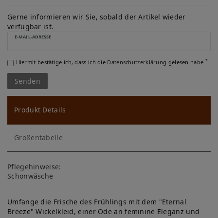
W
u
Gerne informieren wir Sie, sobald der Artikel wieder
verfügbar ist.
ns
E-MAIL-ADRESSE
ch
*
Hiermit bestätige ich, dass ich die
Daten­schutz­erklärung
gelesen habe.
lis
Senden
te
Produkt Details
Größentabelle
Pflegehinweise:
Schonwäsche
Umfange die Frische des Frühlings mit dem "Eternal
Breeze" Wickelkleid, einer Ode an feminine Eleganz und