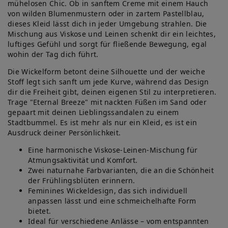
mühelosen Chic. Ob in sanftem Creme mit einem Hauch
von wilden Blumenmustern oder in zartem Pastellblau,
dieses Kleid lässt dich in jeder Umgebung strahlen. Die
Mischung aus Viskose und Leinen schenkt dir ein leichtes,
luftiges Gefühl und sorgt für fließende Bewegung, egal
wohin der Tag dich führt.
Die Wickelform betont deine Silhouette und der weiche
Stoff legt sich sanft um jede Kurve, während das Design
dir die Freiheit gibt, deinen eigenen Stil zu interpretieren.
Trage "Eternal Breeze" mit nackten Füßen im Sand oder
gepaart mit deinen Lieblingssandalen zu einem
Stadtbummel. Es ist mehr als nur ein Kleid, es ist ein
Ausdruck deiner Persönlichkeit.
Eine harmonische Viskose-Leinen-Mischung für
Atmungsaktivität und Komfort.
Zwei naturnahe Farbvarianten, die an die Schönheit
der Frühlingsblüten erinnern.
Feminines Wickeldesign, das sich individuell
anpassen lässt und eine schmeichelhafte Form
bietet.
Ideal für verschiedene Anlässe – vom entspannten