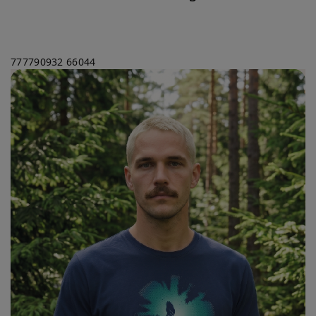
777790932
66044