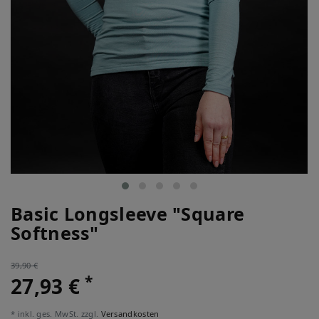
Basic Longsleeve "Square
Softness"
39,90 €
*
27,93 €
* inkl. ges. MwSt. zzgl.
Versandkosten