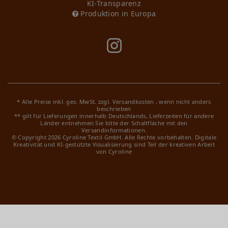
KI-Transparenz
Produktion in Europa
* Alle Preise inkl. ges. MwSt. zzgl.
Versandkosten
, wenn nicht anders
beschrieben
** gilt für Lieferungen innerhalb Deutschlands, Lieferzeiten für andere
Länder entnehmen Sie bitte der Schaltfläche mit den
Versandinformationen.
© Copyright 2026 Cyroline Textil GmbH. Alle Rechte vorbehalten.
Digitale
Kreativität und KI-gestützte Visualisierung sind Teil der kreativen Arbeit
von Cyroline