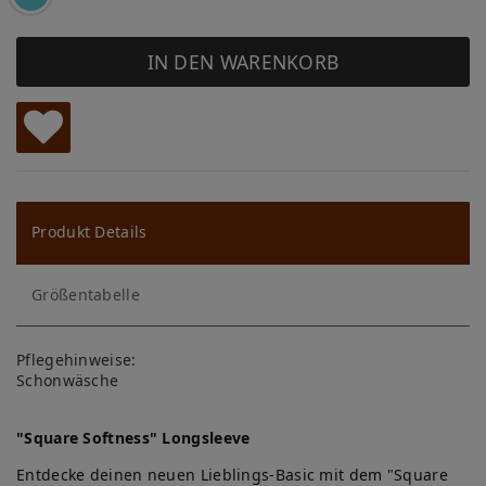
IN DEN WARENKORB
W
u
ns
Produkt Details
ch
Größentabelle
lis
te
Pflegehinweise:
Schonwäsche
"Square Softness" Longsleeve
Entdecke deinen neuen Lieblings-Basic mit dem "Square