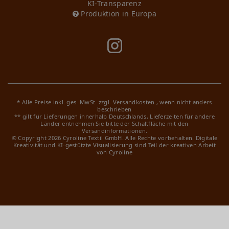
KI-Transparenz
Produktion in Europa
* Alle Preise inkl. ges. MwSt. zzgl.
Versandkosten
, wenn nicht anders
beschrieben
** gilt für Lieferungen innerhalb Deutschlands, Lieferzeiten für andere
Länder entnehmen Sie bitte der Schaltfläche mit den
Versandinformationen.
© Copyright 2026 Cyroline Textil GmbH. Alle Rechte vorbehalten.
Digitale
Kreativität und KI-gestützte Visualisierung sind Teil der kreativen Arbeit
von Cyroline