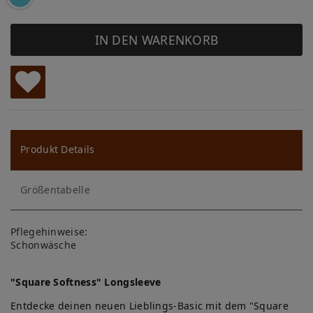
IN DEN WARENKORB
W
u
ns
Produkt Details
ch
Größentabelle
lis
te
Pflegehinweise:
Schonwäsche
"Square Softness" Longsleeve
Entdecke deinen neuen Lieblings-Basic mit dem "Square