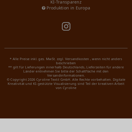
KI-Transparenz
Produktion in Europa
* Alle Preise inkl. ges. MwSt. zzgl.
Versandkosten
, wenn nicht anders
beschrieben
** gilt für Lieferungen innerhalb Deutschlands, Lieferzeiten für andere
Länder entnehmen Sie bitte der Schaltfläche mit den
Versandinformationen.
© Copyright 2026 Cyroline Textil GmbH. Alle Rechte vorbehalten.
Digitale
Kreativität und KI-gestützte Visualisierung sind Teil der kreativen Arbeit
von Cyroline