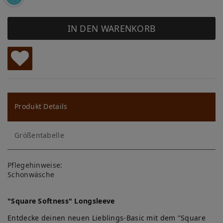
IN DEN WARENKORB
W
u
ns
Produkt Details
ch
Größentabelle
lis
te
Pflegehinweise:
Schonwäsche
"Square Softness" Longsleeve
Entdecke deinen neuen Lieblings-Basic mit dem "Square