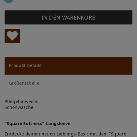
IN DEN WARENKORB
W
u
ns
Produkt Details
ch
Größentabelle
lis
te
Pflegehinweise:
Schonwäsche
"Square Softness" Longsleeve
Entdecke deinen neuen Lieblings-Basic mit dem "Square