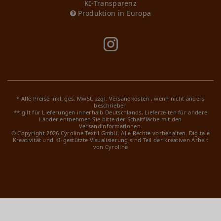
KI-Transparenz
Produktion in Europa
* Alle Preise inkl. ges. MwSt. zzgl.
Versandkosten
, wenn nicht anders
beschrieben
** gilt für Lieferungen innerhalb Deutschlands, Lieferzeiten für andere
Länder entnehmen Sie bitte der Schaltfläche mit den
Versandinformationen.
© Copyright 2026 Cyroline Textil GmbH. Alle Rechte vorbehalten.
Digitale
Kreativität und KI-gestützte Visualisierung sind Teil der kreativen Arbeit
von Cyroline