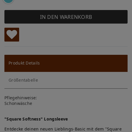
IN DEN WARENKORB
W
u
ns
Produkt Details
ch
Größentabelle
lis
te
Pflegehinweise:
Schonwäsche
"Square Softness" Longsleeve
Entdecke deinen neuen Lieblings-Basic mit dem "Square