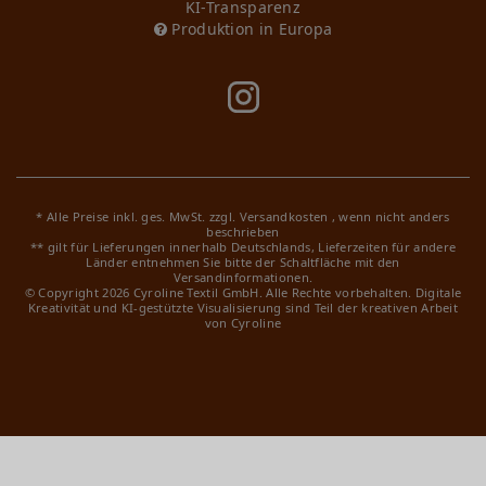
KI-Transparenz
Produktion in Europa
* Alle Preise inkl. ges. MwSt. zzgl.
Versandkosten
, wenn nicht anders
beschrieben
** gilt für Lieferungen innerhalb Deutschlands, Lieferzeiten für andere
Länder entnehmen Sie bitte der Schaltfläche mit den
Versandinformationen.
© Copyright 2026 Cyroline Textil GmbH. Alle Rechte vorbehalten.
Digitale
Kreativität und KI-gestützte Visualisierung sind Teil der kreativen Arbeit
von Cyroline