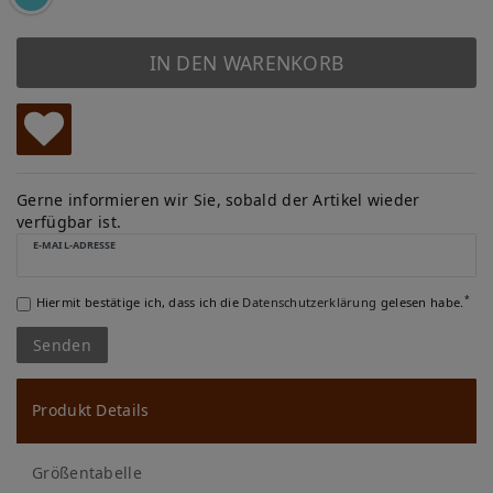
IN DEN WARENKORB
W
u
Gerne informieren wir Sie, sobald der Artikel wieder
verfügbar ist.
ns
E-MAIL-ADRESSE
ch
*
Hiermit bestätige ich, dass ich die
Daten­schutz­erklärung
gelesen habe.
lis
Senden
te
Produkt Details
Größentabelle