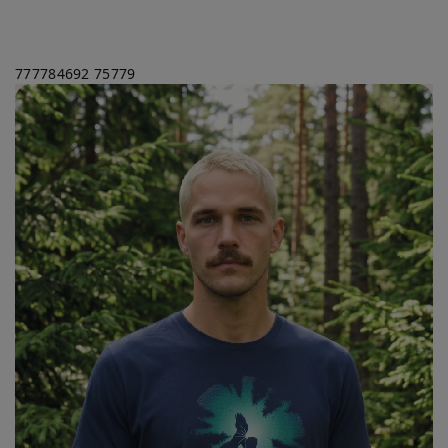
777784692
75779