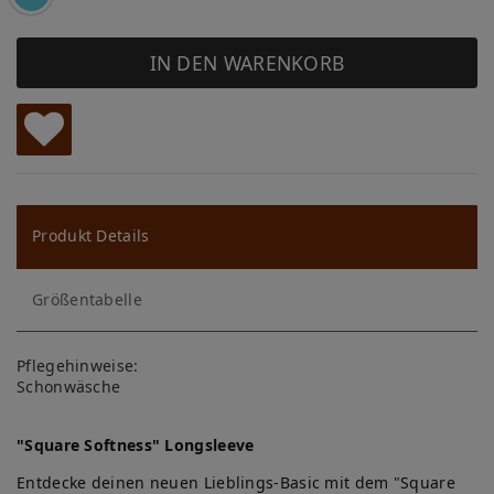
IN DEN WARENKORB
W
u
ns
Produkt Details
ch
Größentabelle
lis
te
Pflegehinweise:
Schonwäsche
"Square Softness" Longsleeve
Entdecke deinen neuen Lieblings-Basic mit dem "Square