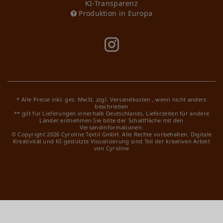
KI-Transparenz
Produktion in Europa
* Alle Preise inkl. ges. MwSt. zzgl.
Versandkosten
, wenn nicht anders
beschrieben
** gilt für Lieferungen innerhalb Deutschlands, Lieferzeiten für andere
Länder entnehmen Sie bitte der Schaltfläche mit den
Versandinformationen.
© Copyright 2026 Cyroline Textil GmbH. Alle Rechte vorbehalten.
Digitale
Kreativität und KI-gestützte Visualisierung sind Teil der kreativen Arbeit
von Cyroline