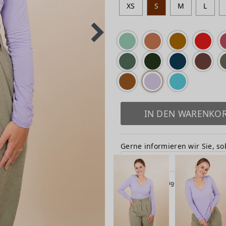
XS
S
M
L
IN DEN WARENKO
Gerne informieren wir Sie, sob
E-MAIL-ADRESSE
Hiermit bestätige ich, dass ich die
Senden