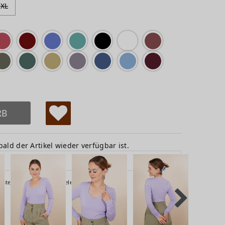
XL
RB
W
u
ald der Artikel wieder verfügbar ist.
ns
ch
*
Daten­schutz­erklärung
gelesen habe.
lis
te