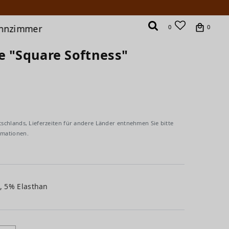
hnzimmer
0
0
e "Square Softness"
tschlands, Lieferzeiten für andere Länder entnehmen Sie bitte
rmationen.
, 5% Elasthan