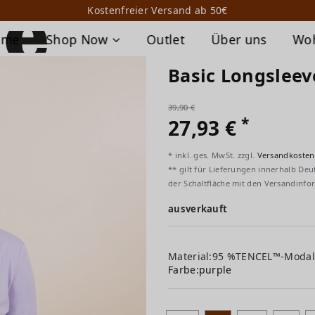
Kostenfreier Versand ab 50€
ome
Shop Now
Outlet
Über uns
Wo
Basic Longsleev
39,90 €
*
27,93 €
* inkl. ges. MwSt. zzgl.
Versandkosten
** gilt für Lieferungen innerhalb Deu
der Schaltfläche mit den Versandinfo
ausverkauft
Material:95 %TENCEL™-Modal
Farbe:
purple