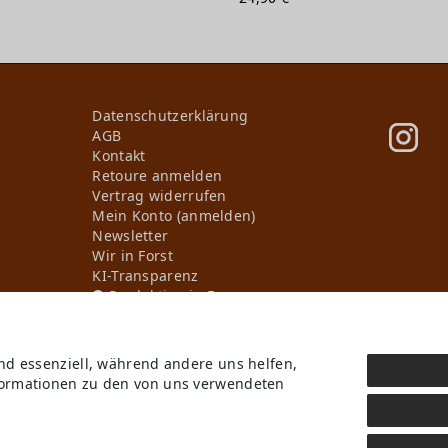
Daten­schutz­erklärung
AGB
Kontakt
Retoure anmelden
Vertrag widerrufen
Mein Konto (anmelden)
Newsletter
Wir in Forst
KI-Transparenz
Produktion in Europa
ind essenziell, während andere uns helfen,
* Alle Preise inkl. ges. MwSt. zzgl.
Versandkosten
, wenn nicht anders beschriebe
nformationen zu den von uns verwendeten
b Deutschlands, Lieferzeiten für andere Länder entnehmen Sie bitte der Schaltflä
GmbH. Alle Rechte vorbehalten.
Digitale Kreativität und KI-gestützte Visualisierun
Cyroline