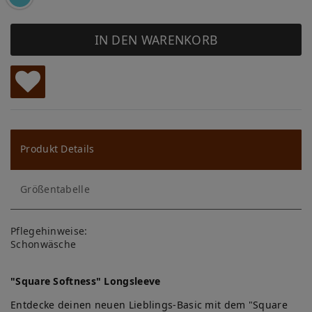
IN DEN WARENKORB
W
u
ns
Produkt Details
ch
Größentabelle
lis
te
Pflegehinweise:
Schonwäsche
"Square Softness" Longsleeve
Entdecke deinen neuen Lieblings-Basic mit dem "Square