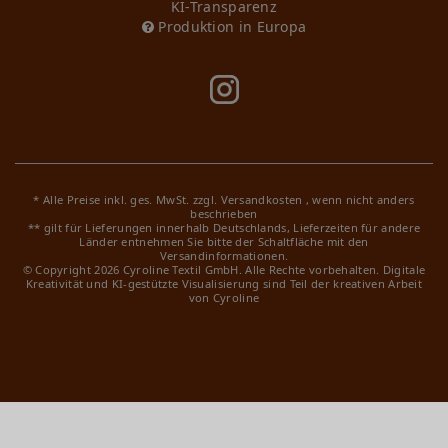
KI-Transparenz
Produktion in Europa
* Alle Preise inkl. ges. MwSt. zzgl.
Versandkosten
, wenn nicht anders
beschrieben
** gilt für Lieferungen innerhalb Deutschlands, Lieferzeiten für andere
Länder entnehmen Sie bitte der Schaltfläche mit den
Versandinformationen.
© Copyright 2026 Cyroline Textil GmbH. Alle Rechte vorbehalten.
Digitale
Kreativität und KI-gestützte Visualisierung sind Teil der kreativen Arbeit
von Cyroline