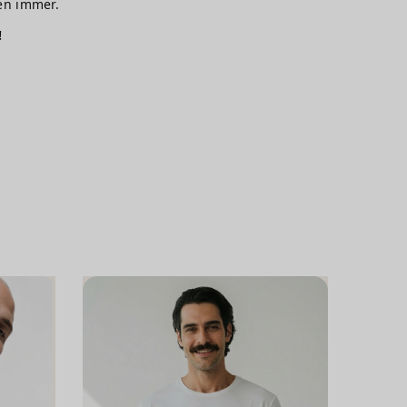
sen immer.
!