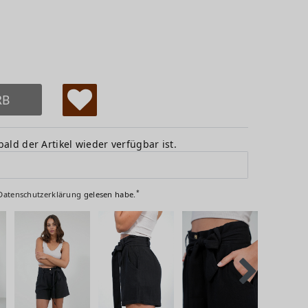
RB
W
u
ald der Artikel wieder verfügbar ist.
ns
ch
*
Daten­schutz­erklärung
gelesen habe.
lis
te