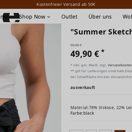
Kostenfreier Versand ab 50€
ome
Shop Now
Outlet
Über uns
Wo
"Summer Sketch
59,90 €
*
49,90 €
* inkl. ges. MwSt. zzgl.
Versandkosten
** gilt für Lieferungen innerhalb Deu
der Schaltfläche mit den Versandinfo
ausverkauft
Material:78% Viskose, 22% Le
Farbe:
black