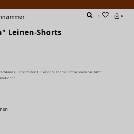
hnzimmer
0
0
" Leinen-Shorts
tschlands, Lieferzeiten für andere Länder entnehmen Sie bitte
rmationen.
inen