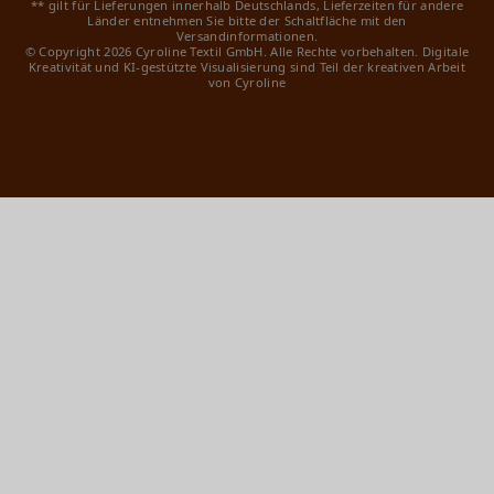
** gilt für Lieferungen innerhalb Deutschlands, Lieferzeiten für andere
Länder entnehmen Sie bitte der Schaltfläche mit den
Versandinformationen.
© Copyright 2026 Cyroline Textil GmbH. Alle Rechte vorbehalten.
Digitale
Kreativität und KI-gestützte Visualisierung sind Teil der kreativen Arbeit
von Cyroline