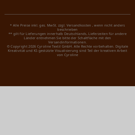
* Alle Preise inkl. ges. MwSt. zzgl.
Versandkosten
, wenn nicht anders
beschrieben
** gilt für Lieferungen innerhalb Deutschlands, Lieferzeiten für andere
Länder entnehmen Sie bitte der Schaltfläche mit den
Versandinformationen.
© Copyright 2026 Cyroline Textil GmbH. Alle Rechte vorbehalten.
Digitale
Kreativität und KI-gestützte Visualisierung sind Teil der kreativen Arbeit
von Cyroline