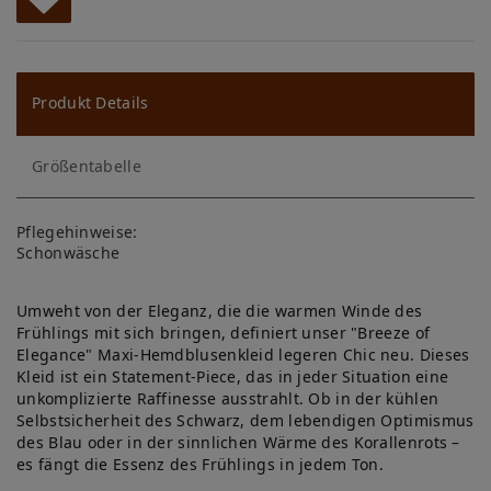
W
u
ns
Produkt Details
ch
Größentabelle
lis
te
Pflegehinweise:
Schonwäsche
Umweht von der Eleganz, die die warmen Winde des
Frühlings mit sich bringen, definiert unser "Breeze of
Elegance" Maxi-Hemdblusenkleid legeren Chic neu. Dieses
Kleid ist ein Statement-Piece, das in jeder Situation eine
unkomplizierte Raffinesse ausstrahlt. Ob in der kühlen
Selbstsicherheit des Schwarz, dem lebendigen Optimismus
des Blau oder in der sinnlichen Wärme des Korallenrots –
es fängt die Essenz des Frühlings in jedem Ton.