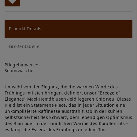
W
u
ns
Produkt Details
ch
Größentabelle
lis
te
Pflegehinweise:
Schonwäsche
Umweht von der Eleganz, die die warmen Winde des
Frühlings mit sich bringen, definiert unser "Breeze of
Elegance" Maxi-Hemdblusenkleid legeren Chic neu. Dieses
Kleid ist ein Statement-Piece, das in jeder Situation eine
unkomplizierte Raffinesse ausstrahlt. Ob in der kühlen
Selbstsicherheit des Schwarz, dem lebendigen Optimismus
des Blau oder in der sinnlichen Wärme des Korallenrots –
es fängt die Essenz des Frühlings in jedem Ton.