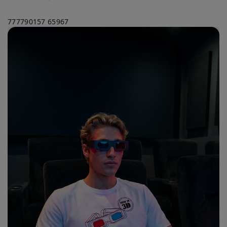
777790157
65967