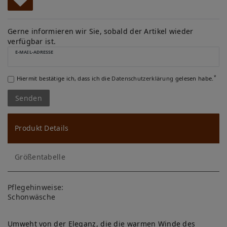
W
u
Gerne informieren wir Sie, sobald der Artikel wieder
verfügbar ist.
ns
E-MAIL-ADRESSE
ch
*
Hiermit bestätige ich, dass ich die
Daten­schutz­erklärung
gelesen habe.
lis
Senden
te
Produkt Details
Größentabelle
Pflegehinweise:
Schonwäsche
Umweht von der Eleganz, die die warmen Winde des