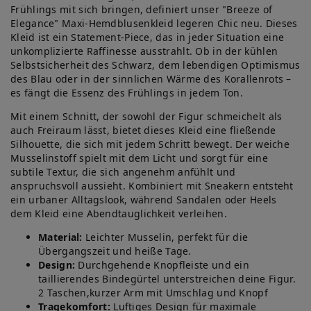
Frühlings mit sich bringen, definiert unser "Breeze of
Elegance" Maxi-Hemdblusenkleid legeren Chic neu. Dieses
Kleid ist ein Statement-Piece, das in jeder Situation eine
unkomplizierte Raffinesse ausstrahlt. Ob in der kühlen
Selbstsicherheit des Schwarz, dem lebendigen Optimismus
des Blau oder in der sinnlichen Wärme des Korallenrots –
es fängt die Essenz des Frühlings in jedem Ton.
Mit einem Schnitt, der sowohl der Figur schmeichelt als
auch Freiraum lässt, bietet dieses Kleid eine fließende
Silhouette, die sich mit jedem Schritt bewegt. Der weiche
Musselinstoff spielt mit dem Licht und sorgt für eine
subtile Textur, die sich angenehm anfühlt und
anspruchsvoll aussieht. Kombiniert mit Sneakern entsteht
ein urbaner Alltagslook, während Sandalen oder Heels
dem Kleid eine Abendtauglichkeit verleihen.
Material:
Leichter Musselin, perfekt für die
Übergangszeit und heiße Tage.
Design:
Durchgehende Knopfleiste und ein
taillierendes Bindegürtel unterstreichen deine Figur.
2 Taschen,kurzer Arm mit Umschlag und Knopf
Tragekomfort:
Luftiges Design für maximale